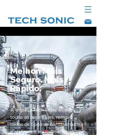
Melhor. Mais
Seguro. Mais
Rápido.
A limpeza Tech Sonic alcança
todas as superfícies, remove
todos os tipos de contaminantes
e restaura o equipamento ao