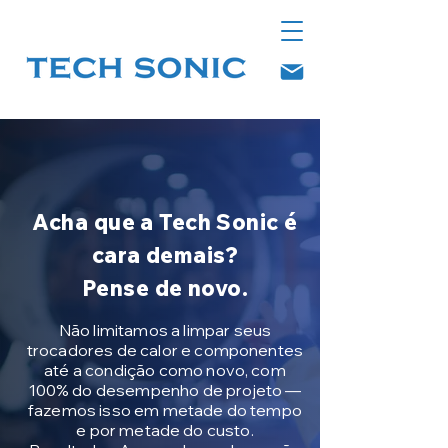
Acha que a Tech Sonic é
cara demais?
Pense de novo.
Não limitamos a limpar seus
trocadores de calor e componentes
até a condição como novo, com
100% do desempenho de projeto —
fazemos isso em metade do tempo
e por metade do custo.