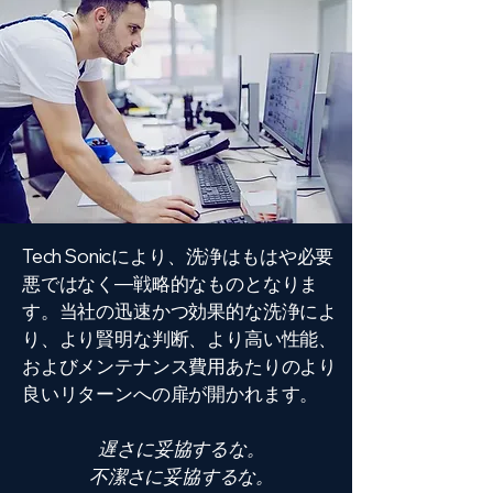
Tech Sonicにより、洗浄はもはや必要
悪ではなく—戦略的なものとなりま
す。当社の迅速かつ効果的な洗浄によ
り、より賢明な判断、より高い性能、
およびメンテナンス費用あたりのより
良いリターンへの扉が開かれます。
遅さに妥協するな。
不潔さに妥協するな。