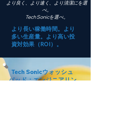
より良く、より速く、より清潔にを選
べ。
Tech Sonicを選べ。
より長い稼働時間。より
多い生産量。より高い投
資対効果（ROI）。
Tech Sonicウォッシュ
パッド：エンジニアリン
ググレードのインフラス
トラクチャ
一時的または老朽化した旧式のウ
ォッシュパッド設備は、ターンア
ラウンド条件下では耐えられませ