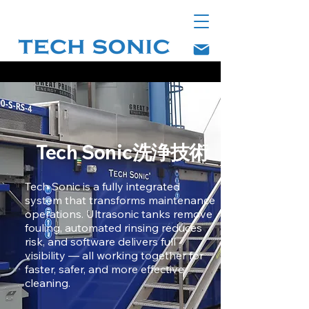
Tech Sonic洗浄技術
Tech Sonic is a fully integrated
system that transforms maintenance
operations. Ultrasonic tanks remove
fouling, automated rinsing reduces
risk, and software delivers full
visibility — all working together for
faster, safer, and more effective
cleaning.