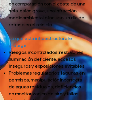
en comparación con el coste de una
sola lesión grave, una infracción
medioambiental o incluso un día de
retraso en el reinicio..
Lo que esta infraestructura le
protege:
Riesgos incontrolados: resbalones,
iluminación deficiente, accesos
inseguros y exposiciones evitables
Problemas regulatorios: lagunas en
permisos, manipulación incorrecta
de aguas residuales, deficiencias
en monitorización de aire y fallos
de contención
Interrupciones de planificación:
derrames, fallos de equipos e
incidentes que se propagan a lo
largo de la cronología de la