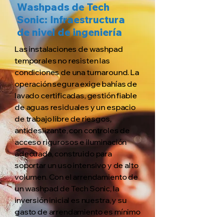
Washpads de Tech
Sonic: Infraestructura
de nivel de ingeniería
Las instalaciones de washpad
temporales no resisten las
condiciones de una turnaround. La
operación segura exige bahías de
lavado certificadas, gestión fiable
de aguas residuales y un espacio
de trabajo libre de riesgos,
antideslizante, con controles de
acceso rigurosos e iluminación
adecuada, construido para
soportar un uso intensivo y de alto
volumen. Con el arrendamiento de
un washpad de Tech Sonic, la
inversión inicial es nuestra, y su
gasto de arrendamiento es mínimo